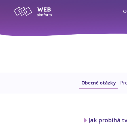
O
Obecné otázky
Pr
Jak probíhá t