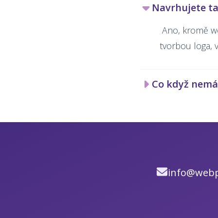
Navrhujete ta
Ano, kromě we
tvorbou loga, v
Co když nemám
info@webp