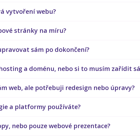
vá vytvoření webu?
ebové stránky na míru?
upravovat sám po dokončení?
 hosting a doménu, nebo si to musím zařídit s
m web, ale potřebuji redesign nebo úpravy?
gie a platformy používáte?
hopy, nebo pouze webové prezentace?