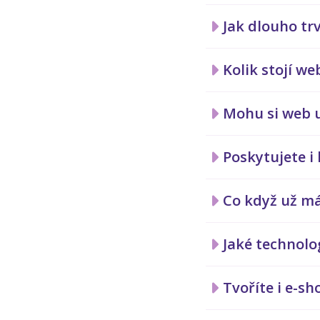
Jak dlouho tr
Kolik stojí w
Mohu si web 
Poskytujete i
Co když už má
Jaké technolo
Tvoříte i e-s