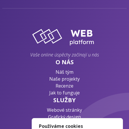
Vaše online úspěchy začínají u nás
O NÁS
Náš tým
Naše projekty
Recenze
Jak to funguje
SLUŽBY
Webové stránky
Grafický design
Byznys konzultace
Používáme cookies