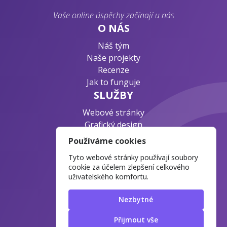
Vaše online úspěchy začínají u nás
O NÁS
Náš tým
Naše projekty
Recenze
Jak to funguje
SLUŽBY
Webové stránky
Grafický design
Byznys konzultace
Používáme cookies
PODPORA
Tyto webové stránky používají soubory
Ochrana osobních údajů
cookie za účelem zlepšení celkového
uživatelského komfortu.
Časté otázky
Blog o webdesignu
Nezbytné
Přijmout vše