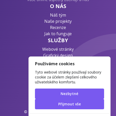
O NÁS
Náš tým
Naše projekty
Recenze
Jak to funguje
SLUŽBY
Webové stránky
Grafický design
Byznys konzultace
Používáme cookies
PODPORA
Tyto webové stránky používají soubory
Ochrana osobních údajů
cookie za účelem zlepšení celkového
uživatelského komfortu.
Časté otázky
Blog o webdesignu
Nezbytné
Přijmout vše
© 2025 WebPlatform.cz
Manage cookies