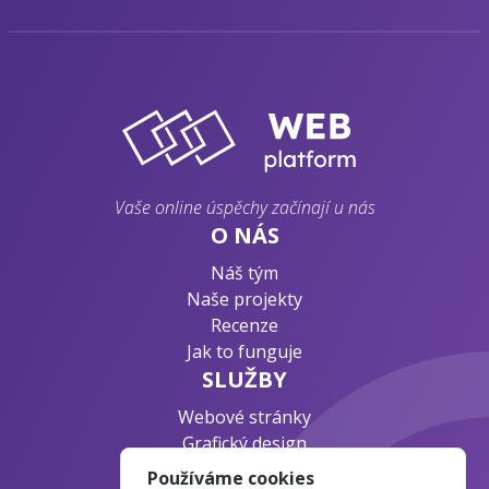
Vaše online úspěchy začínají u nás
O NÁS
Náš tým
Naše projekty
Recenze
Jak to funguje
SLUŽBY
Webové stránky
Grafický design
Byznys konzultace
Používáme cookies