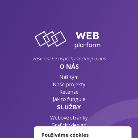
Vaše online úspěchy začínají u nás
O NÁS
Náš tým
Naše projekty
Recenze
Jak to funguje
SLUŽBY
Webové stránky
Grafický design
Byznys konzultace
Používáme cookies